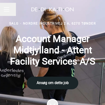
Del side
KARRIEREMENU
SALG
·
NORDRE INDUSTRIVEJ 2 A, 6270 TØNDER
Account Manager
Midtjylland - Attent
Facility Services A/S
Ansøg om dette job