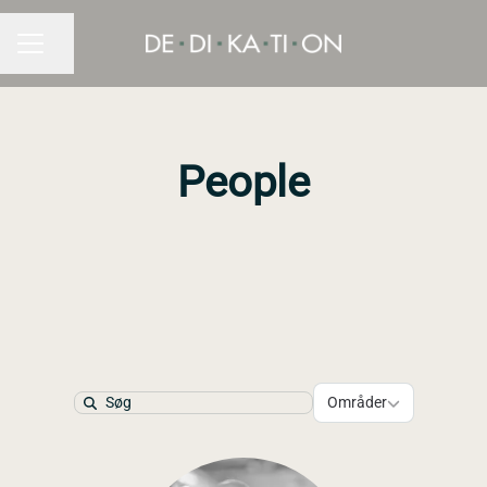
Del side
KARRIEREMENU
People
Områder
Områder
Search